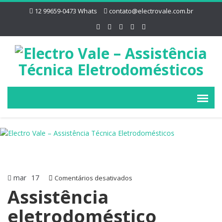
12 99659-0473 Whats
contato@electrovale.com.br
mar
17
em
Comentários desativados
Assistência
Assistência
eletrodoméstico
eletrodoméstico
Residencial
Ribeira