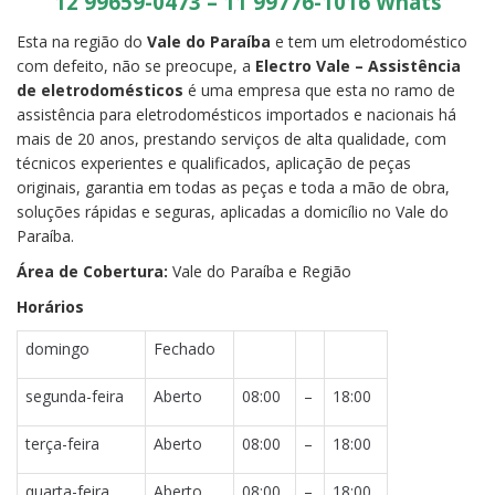
12 99659-0473 – 11 99776-1016 Whats
Esta na região do
Vale do Paraíba
e tem um eletrodoméstico
com defeito, não se preocupe, a
Electro Vale – Assistência
de eletrodomésticos
é uma empresa que esta no ramo de
assistência para eletrodomésticos importados e nacionais há
mais de 20 anos, prestando serviços de alta qualidade, com
técnicos experientes e qualificados, aplicação de peças
originais, garantia em todas as peças e toda a mão de obra,
soluções rápidas e seguras, aplicadas a domicílio no Vale do
Paraíba.
Área de Cobertura:
Vale do Paraíba e Região
Horários
domingo
Fechado
segunda-feira
Aberto
08:00
–
18:00
terça-feira
Aberto
08:00
–
18:00
quarta-feira
Aberto
08:00
–
18:00