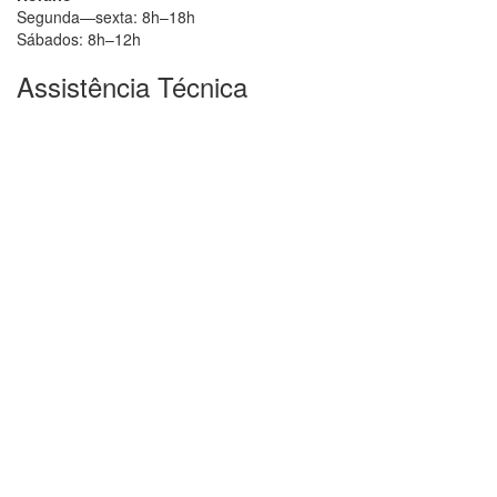
Segunda—sexta: 8h–18h
Sábados: 8h–12h
Assistência Técnica
Todos os direitos reservados para:
Assistência Técnica
Eletrodomésticos Vale do Paraíba
- 2026 - Criado por: