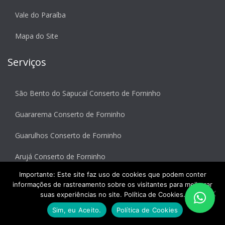
Vale do Paraíba
Mapa do Site
Serviços
São Bento do Sapucaí Conserto de Forninho
Guararema Conserto de Forninho
Guarulhos Conserto de Forninho
Arujá Conserto de Forninho
Importante: Este site faz uso de cookies que podem conter
Santa Isabel Conserto de Forninho
informações de rastreamento sobre os visitantes para melhorar
suas experiências no site. Política de Cookies.
Ilha Bela Conserto de Forninho
Sim, eu Aceito.
Política de Cookies
Encontre-nos