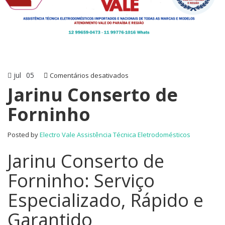
jul
05
em
Comentários desativados
Jarinu
Jarinu Conserto de
Conserto
Forninho
de
Forninho
Posted by
Electro Vale Assistência Técnica Eletrodomésticos
Jarinu Conserto de
Forninho: Serviço
Especializado, Rápido e
Garantido