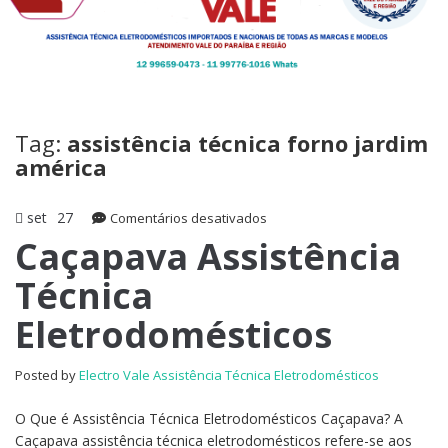
Tag:
assistência técnica forno jardim
américa
set
27
em
Comentários desativados
Caçapava
Caçapava Assistência
Assistência
Técnica
Técnica
Eletrodomésticos
Eletrodomésticos
Posted by
Electro Vale Assistência Técnica Eletrodomésticos
O Que é Assistência Técnica Eletrodomésticos Caçapava? A
Caçapava assistência técnica eletrodomésticos refere-se aos