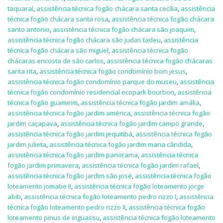
taquaral
,
assistência técnica fogão chácara santa cecília
,
assistência
técnica fogão chácara santa rosa
,
assistência técnica fogão chácara
santo antonio
,
assistência técnica fogão chácara são joaquim
,
assistência técnica fogão chácara são judas tadeu
,
assistência
técnica fogão chácara são miguel
,
assistência técnica fogão
chácaras encosta de são carlos
,
assistência técnica fogão chácaras
santa rita
,
assistência técnica fogão condomínio bom jesus
,
assistência técnica fogão condomínio parque do museu
,
assistência
técnica fogão condomínio residencial ecopark bourbon
,
assistência
técnica fogão guamirim
,
assistência técnica fogão jardim amália
,
assistência técnica fogão jardim américa
,
assistência técnica fogão
jardim caçapava
,
assistência técnica fogão jardim campo grande
,
assistência técnica fogão jardim jequitibá
,
assistência técnica fogão
jardim julieta
,
assistência técnica fogão jardim maria cândida
,
assistência técnica fogão jardim panorama
,
assistência técnica
fogão jardim primavera
,
assistência técnica fogão jardim rafael
,
assistência técnica fogão jardim são josé
,
assistência técnica fogão
loteamento jomabe II
,
assistência técnica fogão loteamento jorge
abib
,
assistência técnica fogão loteamento pedro rizzo I
,
assistência
técnica fogão loteamento pedro rizzo II
,
assistência técnica fogão
loteamento pinus de iriguassu
,
assistência técnica fogão loteamento