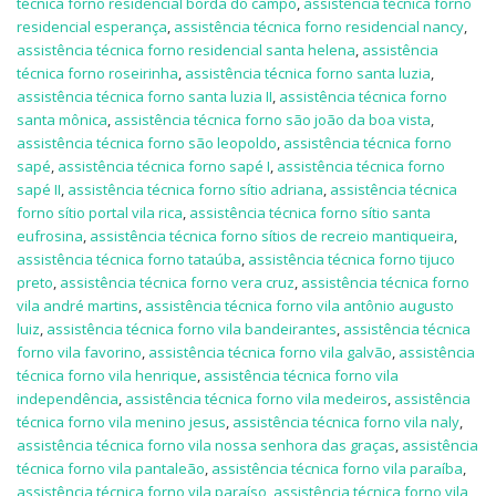
técnica forno residencial borda do campo
,
assistência técnica forno
residencial esperança
,
assistência técnica forno residencial nancy
,
assistência técnica forno residencial santa helena
,
assistência
técnica forno roseirinha
,
assistência técnica forno santa luzia
,
assistência técnica forno santa luzia II
,
assistência técnica forno
santa mônica
,
assistência técnica forno são joão da boa vista
,
assistência técnica forno são leopoldo
,
assistência técnica forno
sapé
,
assistência técnica forno sapé I
,
assistência técnica forno
sapé II
,
assistência técnica forno sítio adriana
,
assistência técnica
forno sítio portal vila rica
,
assistência técnica forno sítio santa
eufrosina
,
assistência técnica forno sítios de recreio mantiqueira
,
assistência técnica forno tataúba
,
assistência técnica forno tijuco
preto
,
assistência técnica forno vera cruz
,
assistência técnica forno
vila andré martins
,
assistência técnica forno vila antônio augusto
luiz
,
assistência técnica forno vila bandeirantes
,
assistência técnica
forno vila favorino
,
assistência técnica forno vila galvão
,
assistência
técnica forno vila henrique
,
assistência técnica forno vila
independência
,
assistência técnica forno vila medeiros
,
assistência
técnica forno vila menino jesus
,
assistência técnica forno vila naly
,
assistência técnica forno vila nossa senhora das graças
,
assistência
técnica forno vila pantaleão
,
assistência técnica forno vila paraíba
,
assistência técnica forno vila paraíso
,
assistência técnica forno vila