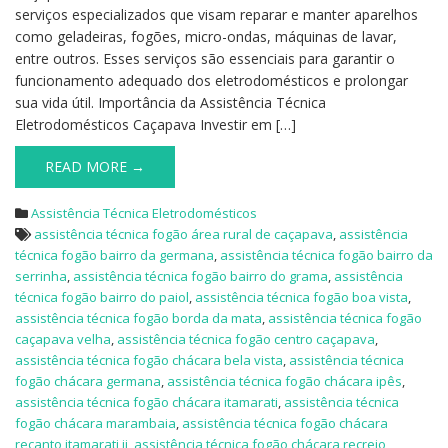
serviços especializados que visam reparar e manter aparelhos
como geladeiras, fogões, micro-ondas, máquinas de lavar,
entre outros. Esses serviços são essenciais para garantir o
funcionamento adequado dos eletrodomésticos e prolongar
sua vida útil. Importância da Assistência Técnica
Eletrodomésticos Caçapava Investir em […]
READ MORE →
Assistência Técnica Eletrodomésticos
assistência técnica fogão área rural de caçapava
,
assistência
técnica fogão bairro da germana
,
assistência técnica fogão bairro da
serrinha
,
assistência técnica fogão bairro do grama
,
assistência
técnica fogão bairro do paiol
,
assistência técnica fogão boa vista
,
assistência técnica fogão borda da mata
,
assistência técnica fogão
caçapava velha
,
assistência técnica fogão centro caçapava
,
assistência técnica fogão chácara bela vista
,
assistência técnica
fogão chácara germana
,
assistência técnica fogão chácara ipês
,
assistência técnica fogão chácara itamarati
,
assistência técnica
fogão chácara marambaia
,
assistência técnica fogão chácara
recanto itamarati ii
,
assistência técnica fogão chácara recreio