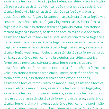
assistência técnica fogão são judas tadeu
,
assistência técnica fogão
várzea alegre
,
assistência técnica fogão vila ana rosa
,
assistência
técnica fogão vila biondi
,
assistência técnica fogão vila brasil
,
assistência técnica fogão vila canevari
,
assistência técnica fogão vila
crispim
,
assistência técnica fogão vila juvenal
,
assistência técnica
fogão vila loyelo
,
assistência técnica fogão vila maria
,
assistência
técnica fogão vila novaes
,
assistência técnica fogão vila operária
,
assistência técnica fogão vila paulista
,
assistência técnica fogão vila
paulo romeu
,
assistência técnica fogão vila rica
,
assistência técnica
fogão vila romana
,
assistência técnica fogão vila suely
,
assistência
técnica fogão washington beleza
,
assistência técnica forno barra do
embau
,
assistência técnica forno brejetuba
,
assistência técnica
forno cecap nova
,
assistência técnica forno centro cruzeiro
,
assistência técnica forno comerciários
,
assistência técnica forno eco
vale
,
assistência técnica forno embau mirim
,
assistência técnica
forno entre rios
,
assistência técnica forno expedicionários
,
assistência técnica forno i retiro da mantiqueira
,
assistência técnica
forno ii retiro da mantiqueira
,
assistência técnica forno itagaçaba
,
assistência técnica forno jardim américa
,
assistência técnica forno
jardim europa
,
assistência técnica forno jardim paraíso
,
assistência
técnica forno jardim primavera
,
assistência técnica forno jardim são
josé
,
assistência técnica forno lagoa dourada i
,
assistência técnica