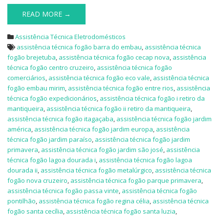
READ MORE →
Assistência Técnica Eletrodomésticos
assistência técnica fogão barra do embau
,
assistência técnica
fogão brejetuba
,
assistência técnica fogão cecap nova
,
assistência
técnica fogão centro cruzeiro
,
assistência técnica fogão
comerciários
,
assistência técnica fogão eco vale
,
assistência técnica
fogão embau mirim
,
assistência técnica fogão entre rios
,
assistência
técnica fogão expedicionários
,
assistência técnica fogão i retiro da
mantiqueira
,
assistência técnica fogão ii retiro da mantiqueira
,
assistência técnica fogão itagaçaba
,
assistência técnica fogão jardim
américa
,
assistência técnica fogão jardim europa
,
assistência
técnica fogão jardim paraíso
,
assistência técnica fogão jardim
primavera
,
assistência técnica fogão jardim são josé
,
assistência
técnica fogão lagoa dourada i
,
assistência técnica fogão lagoa
dourada ii
,
assistência técnica fogão metalúrgico
,
assistência técnica
fogão nova cruzeiro
,
assistência técnica fogão parque primavera
,
assistência técnica fogão passa vinte
,
assistência técnica fogão
pontilhão
,
assistência técnica fogão regina célia
,
assistência técnica
fogão santa cecília
,
assistência técnica fogão santa luzia
,