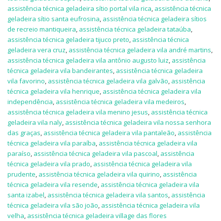
assistência técnica geladeira sítio portal vila rica
,
assistência técnica
geladeira sítio santa eufrosina
,
assistência técnica geladeira sítios
de recreio mantiqueira
,
assistência técnica geladeira tataúba
,
assistência técnica geladeira tijuco preto
,
assistência técnica
geladeira vera cruz
,
assistência técnica geladeira vila andré martins
,
assistência técnica geladeira vila antônio augusto luiz
,
assistência
técnica geladeira vila bandeirantes
,
assistência técnica geladeira
vila favorino
,
assistência técnica geladeira vila galvão
,
assistência
técnica geladeira vila henrique
,
assistência técnica geladeira vila
independência
,
assistência técnica geladeira vila medeiros
,
assistência técnica geladeira vila menino jesus
,
assistência técnica
geladeira vila naly
,
assistência técnica geladeira vila nossa senhora
das graças
,
assistência técnica geladeira vila pantaleão
,
assistência
técnica geladeira vila paraíba
,
assistência técnica geladeira vila
paraíso
,
assistência técnica geladeira vila pascoal
,
assistência
técnica geladeira vila prado
,
assistência técnica geladeira vila
prudente
,
assistência técnica geladeira vila quirino
,
assistência
técnica geladeira vila resende
,
assistência técnica geladeira vila
santa izabel
,
assistência técnica geladeira vila santos
,
assistência
técnica geladeira vila são joão
,
assistência técnica geladeira vila
velha
,
assistência técnica geladeira village das flores