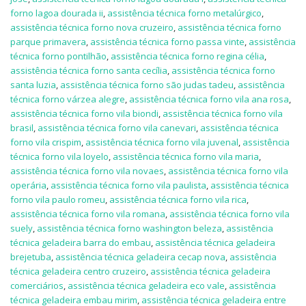
forno lagoa dourada ii
,
assistência técnica forno metalúrgico
,
assistência técnica forno nova cruzeiro
,
assistência técnica forno
parque primavera
,
assistência técnica forno passa vinte
,
assistência
técnica forno pontilhão
,
assistência técnica forno regina célia
,
assistência técnica forno santa cecília
,
assistência técnica forno
santa luzia
,
assistência técnica forno são judas tadeu
,
assistência
técnica forno várzea alegre
,
assistência técnica forno vila ana rosa
,
assistência técnica forno vila biondi
,
assistência técnica forno vila
brasil
,
assistência técnica forno vila canevari
,
assistência técnica
forno vila crispim
,
assistência técnica forno vila juvenal
,
assistência
técnica forno vila loyelo
,
assistência técnica forno vila maria
,
assistência técnica forno vila novaes
,
assistência técnica forno vila
operária
,
assistência técnica forno vila paulista
,
assistência técnica
forno vila paulo romeu
,
assistência técnica forno vila rica
,
assistência técnica forno vila romana
,
assistência técnica forno vila
suely
,
assistência técnica forno washington beleza
,
assistência
técnica geladeira barra do embau
,
assistência técnica geladeira
brejetuba
,
assistência técnica geladeira cecap nova
,
assistência
técnica geladeira centro cruzeiro
,
assistência técnica geladeira
comerciários
,
assistência técnica geladeira eco vale
,
assistência
técnica geladeira embau mirim
,
assistência técnica geladeira entre