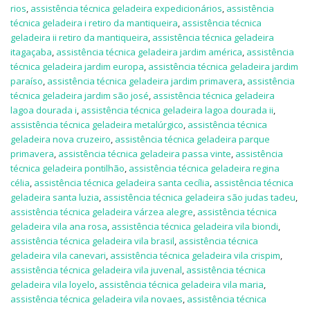
rios
,
assistência técnica geladeira expedicionários
,
assistência
técnica geladeira i retiro da mantiqueira
,
assistência técnica
geladeira ii retiro da mantiqueira
,
assistência técnica geladeira
itagaçaba
,
assistência técnica geladeira jardim américa
,
assistência
técnica geladeira jardim europa
,
assistência técnica geladeira jardim
paraíso
,
assistência técnica geladeira jardim primavera
,
assistência
técnica geladeira jardim são josé
,
assistência técnica geladeira
lagoa dourada i
,
assistência técnica geladeira lagoa dourada ii
,
assistência técnica geladeira metalúrgico
,
assistência técnica
geladeira nova cruzeiro
,
assistência técnica geladeira parque
primavera
,
assistência técnica geladeira passa vinte
,
assistência
técnica geladeira pontilhão
,
assistência técnica geladeira regina
célia
,
assistência técnica geladeira santa cecília
,
assistência técnica
geladeira santa luzia
,
assistência técnica geladeira são judas tadeu
,
assistência técnica geladeira várzea alegre
,
assistência técnica
geladeira vila ana rosa
,
assistência técnica geladeira vila biondi
,
assistência técnica geladeira vila brasil
,
assistência técnica
geladeira vila canevari
,
assistência técnica geladeira vila crispim
,
assistência técnica geladeira vila juvenal
,
assistência técnica
geladeira vila loyelo
,
assistência técnica geladeira vila maria
,
assistência técnica geladeira vila novaes
,
assistência técnica