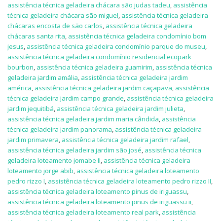
assistência técnica geladeira chácara são judas tadeu
,
assistência
técnica geladeira chácara são miguel
,
assistência técnica geladeira
chácaras encosta de são carlos
,
assistência técnica geladeira
chácaras santa rita
,
assistência técnica geladeira condomínio bom
jesus
,
assistência técnica geladeira condomínio parque do museu
,
assistência técnica geladeira condomínio residencial ecopark
bourbon
,
assistência técnica geladeira guamirim
,
assistência técnica
geladeira jardim amália
,
assistência técnica geladeira jardim
américa
,
assistência técnica geladeira jardim caçapava
,
assistência
técnica geladeira jardim campo grande
,
assistência técnica geladeira
jardim jequitibá
,
assistência técnica geladeira jardim julieta
,
assistência técnica geladeira jardim maria cândida
,
assistência
técnica geladeira jardim panorama
,
assistência técnica geladeira
jardim primavera
,
assistência técnica geladeira jardim rafael
,
assistência técnica geladeira jardim são josé
,
assistência técnica
geladeira loteamento jomabe II
,
assistência técnica geladeira
loteamento jorge abib
,
assistência técnica geladeira loteamento
pedro rizzo I
,
assistência técnica geladeira loteamento pedro rizzo II
,
assistência técnica geladeira loteamento pinus de iriguassu
,
assistência técnica geladeira loteamento pinus de iriguassu ii
,
assistência técnica geladeira loteamento real park
,
assistência