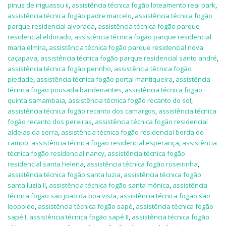
pinus de iriguassu ii
,
assistência técnica fogão loteamento real park
,
assistência técnica fogão padre marcelo
,
assistência técnica fogão
parque residencial alvorada
,
assistência técnica fogão parque
residencial eldorado
,
assistência técnica fogão parque residencial
maria elmira
,
assistência técnica fogão parque residencial nova
caçapava
,
assistência técnica fogão parque residencial santo andré
,
assistência técnica fogão perinho
,
assistência técnica fogão
piedade
,
assistência técnica fogão portal mantiqueira
,
assistência
técnica fogão pousada bandeirantes
,
assistência técnica fogão
quinta samambaia
,
assistência técnica fogão recanto do sol
,
assistência técnica fogão recanto dos camargos
,
assistência técnica
fogão recanto dos pereiras
,
assistência técnica fogão residencial
aldeias da serra
,
assistência técnica fogão residencial borda do
campo
,
assistência técnica fogão residencial esperança
,
assistência
técnica fogão residencial nancy
,
assistência técnica fogão
residencial santa helena
,
assistência técnica fogão roseirinha
,
assistência técnica fogão santa luzia
,
assistência técnica fogão
santa luzia II
,
assistência técnica fogão santa mônica
,
assistência
técnica fogão são joão da boa vista
,
assistência técnica fogão são
leopoldo
,
assistência técnica fogão sapé
,
assistência técnica fogão
sapé I
,
assistência técnica fogão sapé II
,
assistência técnica fogão