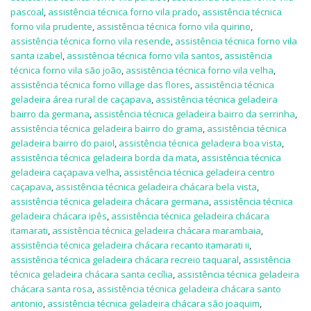
pascoal
,
assistência técnica forno vila prado
,
assistência técnica
forno vila prudente
,
assistência técnica forno vila quirino
,
assistência técnica forno vila resende
,
assistência técnica forno vila
santa izabel
,
assistência técnica forno vila santos
,
assistência
técnica forno vila são joão
,
assistência técnica forno vila velha
,
assistência técnica forno village das flores
,
assistência técnica
geladeira área rural de caçapava
,
assistência técnica geladeira
bairro da germana
,
assistência técnica geladeira bairro da serrinha
,
assistência técnica geladeira bairro do grama
,
assistência técnica
geladeira bairro do paiol
,
assistência técnica geladeira boa vista
,
assistência técnica geladeira borda da mata
,
assistência técnica
geladeira caçapava velha
,
assistência técnica geladeira centro
caçapava
,
assistência técnica geladeira chácara bela vista
,
assistência técnica geladeira chácara germana
,
assistência técnica
geladeira chácara ipês
,
assistência técnica geladeira chácara
itamarati
,
assistência técnica geladeira chácara marambaia
,
assistência técnica geladeira chácara recanto itamarati ii
,
assistência técnica geladeira chácara recreio taquaral
,
assistência
técnica geladeira chácara santa cecília
,
assistência técnica geladeira
chácara santa rosa
,
assistência técnica geladeira chácara santo
antonio
,
assistência técnica geladeira chácara são joaquim
,