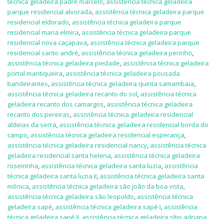
técnica geladeira padre marcelo
,
assistência técnica geladeira
parque residencial alvorada
,
assistência técnica geladeira parque
residencial eldorado
,
assistência técnica geladeira parque
residencial maria elmira
,
assistência técnica geladeira parque
residencial nova caçapava
,
assistência técnica geladeira parque
residencial santo andré
,
assistência técnica geladeira perinho
,
assistência técnica geladeira piedade
,
assistência técnica geladeira
portal mantiqueira
,
assistência técnica geladeira pousada
bandeirantes
,
assistência técnica geladeira quinta samambaia
,
assistência técnica geladeira recanto do sol
,
assistência técnica
geladeira recanto dos camargos
,
assistência técnica geladeira
recanto dos pereiras
,
assistência técnica geladeira residencial
aldeias da serra
,
assistência técnica geladeira residencial borda do
campo
,
assistência técnica geladeira residencial esperança
,
assistência técnica geladeira residencial nancy
,
assistência técnica
geladeira residencial santa helena
,
assistência técnica geladeira
roseirinha
,
assistência técnica geladeira santa luzia
,
assistência
técnica geladeira santa luzia II
,
assistência técnica geladeira santa
mônica
,
assistência técnica geladeira são joão da boa vista
,
assistência técnica geladeira são leopoldo
,
assistência técnica
geladeira sapé
,
assistência técnica geladeira sapé I
,
assistência
técnica geladeira sapé II
,
assistência técnica geladeira sítio adriana
,