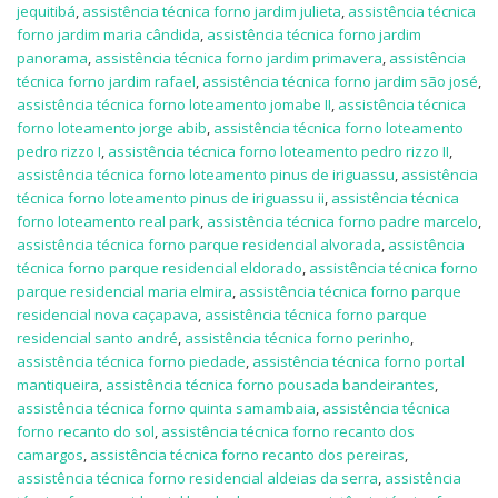
jequitibá
,
assistência técnica forno jardim julieta
,
assistência técnica
forno jardim maria cândida
,
assistência técnica forno jardim
panorama
,
assistência técnica forno jardim primavera
,
assistência
técnica forno jardim rafael
,
assistência técnica forno jardim são josé
,
assistência técnica forno loteamento jomabe II
,
assistência técnica
forno loteamento jorge abib
,
assistência técnica forno loteamento
pedro rizzo I
,
assistência técnica forno loteamento pedro rizzo II
,
assistência técnica forno loteamento pinus de iriguassu
,
assistência
técnica forno loteamento pinus de iriguassu ii
,
assistência técnica
forno loteamento real park
,
assistência técnica forno padre marcelo
,
assistência técnica forno parque residencial alvorada
,
assistência
técnica forno parque residencial eldorado
,
assistência técnica forno
parque residencial maria elmira
,
assistência técnica forno parque
residencial nova caçapava
,
assistência técnica forno parque
residencial santo andré
,
assistência técnica forno perinho
,
assistência técnica forno piedade
,
assistência técnica forno portal
mantiqueira
,
assistência técnica forno pousada bandeirantes
,
assistência técnica forno quinta samambaia
,
assistência técnica
forno recanto do sol
,
assistência técnica forno recanto dos
camargos
,
assistência técnica forno recanto dos pereiras
,
assistência técnica forno residencial aldeias da serra
,
assistência