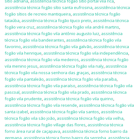
sítio adriana
,
assistência técnica fogão sítio portal vila rica
,
assistência técnica fogão sítio santa eufrosina
,
assistência técnica
fogão sítios de recreio mantiqueira
,
assistência técnica fogão
tataúba
,
assistência técnica fogão tijuco preto
,
assistência técnica
fogão vera cruz
,
assistência técnica fogão vila andré martins
,
assistência técnica fogão vila antônio augusto luiz
,
assistência
técnica fogão vila bandeirantes
,
assistência técnica fogão vila
favorino
,
assistência técnica fogão vila galvão
,
assistência técnica
fogão vila henrique
,
assistência técnica fogão vila independência
,
assistência técnica fogão vila medeiros
,
assistência técnica fogão
vila menino jesus
,
assistência técnica fogão vila naly
,
assistência
técnica fogão vila nossa senhora das graças
,
assistência técnica
fogão vila pantaleão
,
assistência técnica fogão vila paraíba
,
assistência técnica fogão vila paraíso
,
assistência técnica fogão vila
pascoal
,
assistência técnica fogão vila prado
,
assistência técnica
fogão vila prudente
,
assistência técnica fogão vila quirino
,
assistência técnica fogão vila resende
,
assistência técnica fogão vila
santa izabel
,
assistência técnica fogão vila santos
,
assistência
técnica fogão vila são joão
,
assistência técnica fogão vila velha
,
assistência técnica fogão village das flores
,
assistência técnica
forno área rural de caçapava
,
assistência técnica forno bairro da
germana
,
assistência técnica forno bairro da serrinha
,
assistência