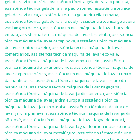
geladeira vila operária
,
assistência técnica geladeira vila paulista
,
assistência técnica geladeira vila paulo romeu
,
assistência técnica
geladeira vila rica
,
assistência técnica geladeira vila romana
,
assistência técnica geladeira vila suely
,
assistência técnica geladeira
washington beleza
,
assistência técnica máquina de lavar barra do
embau
,
assistência técnica máquina de lavar brejetuba
,
assistência
técnica máquina de lavar cecap nova
,
assistência técnica máquina
de lavar centro cruzeiro
,
assistência técnica máquina de lavar
comerciários
,
assistência técnica máquina de lavar eco vale
,
assistência técnica máquina de lavar embau mirim
,
assistência
técnica máquina de lavar entre rios
,
assistência técnica máquina de
lavar expedicionários
,
assistência técnica máquina de lavar i retiro
da mantiqueira
,
assistência técnica máquina de lavar ii retiro da
mantiqueira
,
assistência técnica máquina de lavar itagaçaba
,
assistência técnica máquina de lavar jardim américa
,
assistência
técnica máquina de lavar jardim europa
,
assistência técnica
máquina de lavar jardim paraíso
,
assistência técnica máquina de
lavar jardim primavera
,
assistência técnica máquina de lavar jardim
são josé
,
assistência técnica máquina de lavar lagoa dourada i
,
assistência técnica máquina de lavar lagoa dourada ii
,
assistência
técnica máquina de lavar metalúrgico
,
assistência técnica máquina
de lavar nova cruzeiro
,
assistência técnica máquina de lavar parque