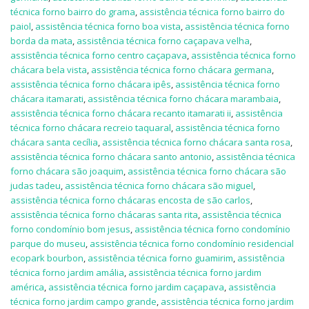
técnica forno bairro do grama
,
assistência técnica forno bairro do
paiol
,
assistência técnica forno boa vista
,
assistência técnica forno
borda da mata
,
assistência técnica forno caçapava velha
,
assistência técnica forno centro caçapava
,
assistência técnica forno
chácara bela vista
,
assistência técnica forno chácara germana
,
assistência técnica forno chácara ipês
,
assistência técnica forno
chácara itamarati
,
assistência técnica forno chácara marambaia
,
assistência técnica forno chácara recanto itamarati ii
,
assistência
técnica forno chácara recreio taquaral
,
assistência técnica forno
chácara santa cecília
,
assistência técnica forno chácara santa rosa
,
assistência técnica forno chácara santo antonio
,
assistência técnica
forno chácara são joaquim
,
assistência técnica forno chácara são
judas tadeu
,
assistência técnica forno chácara são miguel
,
assistência técnica forno chácaras encosta de são carlos
,
assistência técnica forno chácaras santa rita
,
assistência técnica
forno condomínio bom jesus
,
assistência técnica forno condomínio
parque do museu
,
assistência técnica forno condomínio residencial
ecopark bourbon
,
assistência técnica forno guamirim
,
assistência
técnica forno jardim amália
,
assistência técnica forno jardim
américa
,
assistência técnica forno jardim caçapava
,
assistência
técnica forno jardim campo grande
,
assistência técnica forno jardim