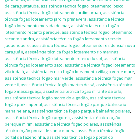
de caraguatatuba
,
assistência técnica fogão loteamento ibisco
,
assistência técnica fogão loteamento jardim aruan
,
assistência
técnica fogão loteamento jardim primavera
,
assistência técnica
fogão loteamento morada do mar
,
assistência técnica fogão
loteamento recanto perequê
,
assistência técnica fogão loteamento
recanto sandra
,
assistência técnica fogão loteamento recreio
juqueriquerê
,
assistência técnica fogão loteamento residencial nova
caraguá II
,
assistência técnica fogão loteamento rio marinas
,
assistência técnica fogão loteamento roteiro do sol
,
assistência
técnica fogão loteamento sato
,
assistência técnica fogão loteamento
vila indaiá
,
assistência técnica fogão loteamento villagio verde mare
,
assistência técnica fogão mar verde
,
assistência técnica fogão mar
verde II
,
assistência técnica fogão martim de sá
,
assistência técnica
fogão massaguaçu
,
assistência técnica fogão mirante da orla
,
assistência técnica fogão morro do algodão
,
assistência técnica
fogão park imperial
,
assistência técnica fogão parque balneário
maria helena
,
assistência técnica fogão parque balneário poiares
,
assistência técnica fogão pegorelli
,
assistência técnica fogão
perequê mirim
,
assistência técnica fogão poiares
,
assistência
técnica fogão pontal de santa marina
,
assistência técnica fogão
portal da fazendinha
,
assistência técnica fogão portal do