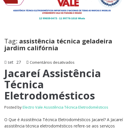
Tag:
assistência técnica geladeira
jardim califórnia
set
27
em
Comentários desativados
Jacareí
Jacareí Assistência
Assistência
Técnica
Técnica
Eletrodomésticos
Eletrodomésticos
Posted by
Electro Vale Assistência Técnica Eletrodomésticos
O Que é Assistência Técnica Eletrodomésticos Jacareí? A Jacareí
assistência técnica eletrodomésticos refere-se aos serviços