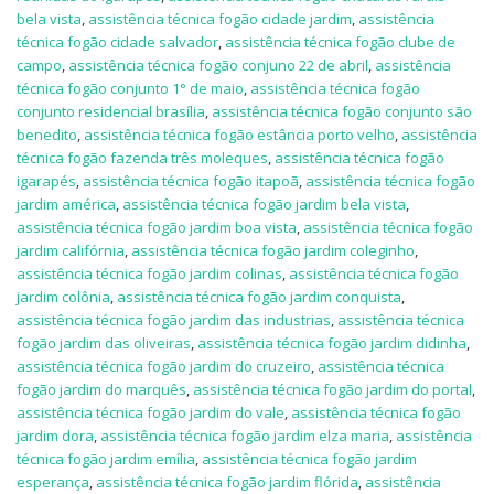
bela vista
,
assistência técnica fogão cidade jardim
,
assistência
técnica fogão cidade salvador
,
assistência técnica fogão clube de
campo
,
assistência técnica fogão conjuno 22 de abril
,
assistência
técnica fogão conjunto 1° de maio
,
assistência técnica fogão
conjunto residencial brasília
,
assistência técnica fogão conjunto são
benedito
,
assistência técnica fogão estância porto velho
,
assistência
técnica fogão fazenda três moleques
,
assistência técnica fogão
igarapés
,
assistência técnica fogão itapoã
,
assistência técnica fogão
jardim américa
,
assistência técnica fogão jardim bela vista
,
assistência técnica fogão jardim boa vista
,
assistência técnica fogão
jardim califórnia
,
assistência técnica fogão jardim coleginho
,
assistência técnica fogão jardim colinas
,
assistência técnica fogão
jardim colônia
,
assistência técnica fogão jardim conquista
,
assistência técnica fogão jardim das industrias
,
assistência técnica
fogão jardim das oliveiras
,
assistência técnica fogão jardim didinha
,
assistência técnica fogão jardim do cruzeiro
,
assistência técnica
fogão jardim do marquês
,
assistência técnica fogão jardim do portal
,
assistência técnica fogão jardim do vale
,
assistência técnica fogão
jardim dora
,
assistência técnica fogão jardim elza maria
,
assistência
técnica fogão jardim emília
,
assistência técnica fogão jardim
esperança
,
assistência técnica fogão jardim flórida
,
assistência