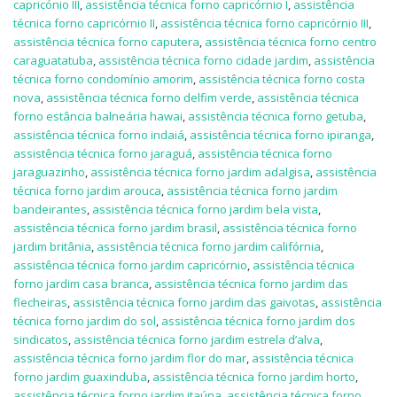
capricónio III
,
assistência técnica forno capricórnio I
,
assistência
técnica forno capricórnio II
,
assistência técnica forno capricórnio III
,
assistência técnica forno caputera
,
assistência técnica forno centro
caraguatatuba
,
assistência técnica forno cidade jardim
,
assistência
técnica forno condomínio amorim
,
assistência técnica forno costa
nova
,
assistência técnica forno delfim verde
,
assistência técnica
forno estância balneária hawai
,
assistência técnica forno getuba
,
assistência técnica forno indaiá
,
assistência técnica forno ipiranga
,
assistência técnica forno jaraguá
,
assistência técnica forno
jaraguazinho
,
assistência técnica forno jardim adalgisa
,
assistência
técnica forno jardim arouca
,
assistência técnica forno jardim
bandeirantes
,
assistência técnica forno jardim bela vista
,
assistência técnica forno jardim brasil
,
assistência técnica forno
jardim britânia
,
assistência técnica forno jardim califórnia
,
assistência técnica forno jardim capricórnio
,
assistência técnica
forno jardim casa branca
,
assistência técnica forno jardim das
flecheiras
,
assistência técnica forno jardim das gaivotas
,
assistência
técnica forno jardim do sol
,
assistência técnica forno jardim dos
sindicatos
,
assistência técnica forno jardim estrela d’alva
,
assistência técnica forno jardim flor do mar
,
assistência técnica
forno jardim guaxinduba
,
assistência técnica forno jardim horto
,
assistência técnica forno jardim itaúna
,
assistência técnica forno