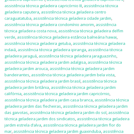
assistência técnica geladeira capricórnio III
,
assistência técnica
geladeira caputera
,
assistência técnica geladeira centro
caraguatatuba
,
assistência técnica geladeira cidade jardim
,
assistência técnica geladeira condomínio amorim
,
assistência
técnica geladeira costa nova
,
assistência técnica geladeira delfim
verde
,
assistência técnica geladeira estância balneária hawai
,
assistência técnica geladeira getuba
,
assistência técnica geladeira
indaiá
,
assistência técnica geladeira ipiranga
,
assistência técnica
geladeira jaraguá
,
assistência técnica geladeira jaraguazinho
,
assistência técnica geladeira jardim adalgisa
,
assistência técnica
geladeira jardim arouca
,
assistência técnica geladeira jardim
bandeirantes
,
assistência técnica geladeira jardim bela vista
,
assistência técnica geladeira jardim brasil
,
assistência técnica
geladeira jardim britânia
,
assistência técnica geladeira jardim
califórnia
,
assistência técnica geladeira jardim capricórnio
,
assistência técnica geladeira jardim casa branca
,
assistência técnica
geladeira jardim das flecheiras
,
assistência técnica geladeira jardim
das gaivotas
,
assistência técnica geladeira jardim do sol
,
assistência
técnica geladeira jardim dos sindicatos
,
assistência técnica geladeira
jardim estrela d’alva
,
assistência técnica geladeira jardim flor do
mar
,
assistência técnica geladeira jardim guaxinduba
,
assistência