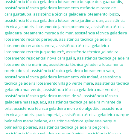
assistência técnica geladeira loteamento bosque dos guanandis
,
assistência técnica geladeira loteamento estância mirante de
caraguatatuba
,
assistência técnica geladeira loteamento ibisco
,
assistência técnica geladeira loteamento jardim aruan
,
assistência
técnica geladeira loteamento jardim primavera
,
assistência técnica
geladeira loteamento morada do mar
,
assistência técnica geladeira
loteamento recanto perequê
,
assistência técnica geladeira
loteamento recanto sandra
,
assistência técnica geladeira
loteamento recreio juqueriquerê
,
assistência técnica geladeira
loteamento residencial nova caraguá II
,
assistência técnica geladeira
loteamento rio marinas
,
assistência técnica geladeira loteamento
roteiro do sol
,
assistência técnica geladeira loteamento sato
,
assistência técnica geladeira loteamento vila indaiá
,
assistência
técnica geladeira loteamento villagio verde mare
,
assistência técnica
geladeira mar verde
,
assistência técnica geladeira mar verde II
,
assistência técnica geladeira martim de sá
,
assistência técnica
geladeira massaguaçu
,
assistência técnica geladeira mirante da
orla
,
assistência técnica geladeira morro do algodão
,
assistência
técnica geladeira park imperial
,
assistência técnica geladeira parque
balneário maria helena
,
assistência técnica geladeira parque
balneário poiares
,
assistência técnica geladeira pegorelli
,
assistência técnica geladeira perequê mirim
,
assistência técnica