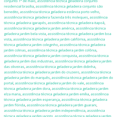
conjunto 1° de maio
,
assistência técnica geladeira conjunto
residencial brasília
,
assistência técnica geladeira conjunto são
benedito
,
assistência técnica geladeira estância porto velho
,
assistência técnica geladeira fazenda três moleques
,
assistência
técnica geladeira igarapés
,
assistência técnica geladeira itapoã
,
assistência técnica geladeira jardim américa
,
assistência técnica
geladeira jardim bela vista
,
assistência técnica geladeira jardim boa
vista
,
assistência técnica geladeira jardim califórnia
,
assistência
técnica geladeira jardim coleginho
,
assistência técnica geladeira
jardim colinas
,
assistência técnica geladeira jardim colônia
,
assistência técnica geladeira jardim conquista
,
assistência técnica
geladeira jardim das industrias
,
assistência técnica geladeira jardim
das oliveiras
,
assistência técnica geladeira jardim didinha
,
assistência técnica geladeira jardim do cruzeiro
,
assistência técnica
geladeira jardim do marquês
,
assistência técnica geladeira jardim do
portal
,
assistência técnica geladeira jardim do vale
,
assistência
técnica geladeira jardim dora
,
assistência técnica geladeira jardim
elza maria
,
assistência técnica geladeira jardim emília
,
assistência
técnica geladeira jardim esperança
,
assistência técnica geladeira
jardim flórida
,
assistência técnica geladeira jardim guarani
,
assistência técnica geladeira jardim independência
,
assistência
técnica geladeira jardim jacinto
,
assistência técnica geladeira jardim