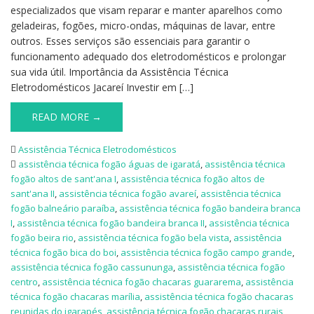
especializados que visam reparar e manter aparelhos como
geladeiras, fogões, micro-ondas, máquinas de lavar, entre
outros. Esses serviços são essenciais para garantir o
funcionamento adequado dos eletrodomésticos e prolongar
sua vida útil. Importância da Assistência Técnica
Eletrodomésticos Jacareí Investir em […]
READ MORE →
Assistência Técnica Eletrodomésticos
assistência técnica fogão águas de igaratá
,
assistência técnica
fogão altos de sant'ana I
,
assistência técnica fogão altos de
sant'ana II
,
assistência técnica fogão avareí
,
assistência técnica
fogão balneário paraíba
,
assistência técnica fogão bandeira branca
I
,
assistência técnica fogão bandeira branca II
,
assistência técnica
fogão beira rio
,
assistência técnica fogão bela vista
,
assistência
técnica fogão bica do boi
,
assistência técnica fogão campo grande
,
assistência técnica fogão cassununga
,
assistência técnica fogão
centro
,
assistência técnica fogão chacaras guararema
,
assistência
técnica fogão chacaras marília
,
assistência técnica fogão chacaras
reunidas do igarapés
,
assistência técnica fogão chacaras rurais