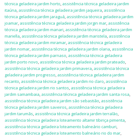
técnica geladeira jardim horto
,
assistência técnica geladeira jardim
itaúna
,
assistência técnica geladeira jardim jaqueira
,
assistência
técnica geladeira jardim jaraguá
,
assistência técnica geladeira jardim
joamar
,
assistência técnica geladeira jardim jorgin mar
,
assistência
técnica geladeira jardim manari
,
assistência técnica geladeira jardim
mariella
,
assistência técnica geladeira jardim maristela
,
assistência
técnica geladeira jardim miramar
,
assistência técnica geladeira
jardim nomar
,
assistência técnica geladeira jardim olaria
,
assistência
técnica geladeira jardim parnaso
,
assistência técnica geladeira
jardim porto novo
,
assistência técnica geladeira jardim prateado
,
assistência técnica geladeira jardim primavera
,
assistência técnica
geladeira jardim progresso
,
assistência técnica geladeira jardim
recanto
,
assistência técnica geladeira jardim rio claro
,
assistência
técnica geladeira jardim rio santos
,
assistência técnica geladeira
jardim samambaia
,
assistência técnica geladeira jardim santa rosa
,
assistência técnica geladeira jardim são sebastião
,
assistência
técnica geladeira jardim saveiros
,
assistência técnica geladeira
jardim tarumãs
,
assistência técnica geladeira jardim terralão
,
assistência técnica geladeira loteamento altamir tibiriça pimenta
,
assistência técnica geladeira loteamento balneário camburi
,
assistência técnica geladeira loteamento balneário rio do mar
,