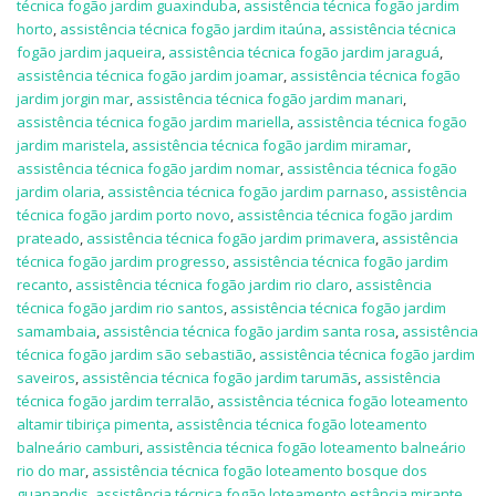
técnica fogão jardim guaxinduba
,
assistência técnica fogão jardim
horto
,
assistência técnica fogão jardim itaúna
,
assistência técnica
fogão jardim jaqueira
,
assistência técnica fogão jardim jaraguá
,
assistência técnica fogão jardim joamar
,
assistência técnica fogão
jardim jorgin mar
,
assistência técnica fogão jardim manari
,
assistência técnica fogão jardim mariella
,
assistência técnica fogão
jardim maristela
,
assistência técnica fogão jardim miramar
,
assistência técnica fogão jardim nomar
,
assistência técnica fogão
jardim olaria
,
assistência técnica fogão jardim parnaso
,
assistência
técnica fogão jardim porto novo
,
assistência técnica fogão jardim
prateado
,
assistência técnica fogão jardim primavera
,
assistência
técnica fogão jardim progresso
,
assistência técnica fogão jardim
recanto
,
assistência técnica fogão jardim rio claro
,
assistência
técnica fogão jardim rio santos
,
assistência técnica fogão jardim
samambaia
,
assistência técnica fogão jardim santa rosa
,
assistência
técnica fogão jardim são sebastião
,
assistência técnica fogão jardim
saveiros
,
assistência técnica fogão jardim tarumãs
,
assistência
técnica fogão jardim terralão
,
assistência técnica fogão loteamento
altamir tibiriça pimenta
,
assistência técnica fogão loteamento
balneário camburi
,
assistência técnica fogão loteamento balneário
rio do mar
,
assistência técnica fogão loteamento bosque dos
guanandis
,
assistência técnica fogão loteamento estância mirante