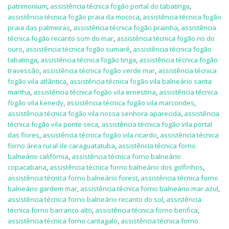
patrimonium
,
assistência técnica fogão portal do tabatinga
,
assistência técnica fogão praia da mococa
,
assistência técnica fogão
praia das palmeiras
,
assistência técnica fogão prainha
,
assistência
técnica fogão recanto som do mar
,
assistência técnica fogão rio do
ouro
,
assistência técnica fogão sumaré
,
assistência técnica fogão
tabatinga
,
assistência técnica fogão tinga
,
assistência técnica fogão
travessão
,
assistência técnica fogão verde mar
,
assistência técnica
fogão vila atlântica
,
assistência técnica fogão vila balneário santa
martha
,
assistência técnica fogão vila ernestina
,
assistência técnica
fogão vila kenedy
,
assistência técnica fogão vila marcondes
,
assistência técnica fogão vila nossa senhora aparecida
,
assistência
técnica fogão vila ponte seca
,
assistência técnica fogão vila portal
das flores
,
assistência técnica fogão vila ricardo
,
assistência técnica
forno área rural de caraguatatuba
,
assistência técnica forno
balneário califórnia
,
assistência técnica forno balneário
copacabana
,
assistência técnica forno balneário dos golfinhos
,
assistência técnica forno balneário forest
,
assistência técnica forno
balneário gardem mar
,
assistência técnica forno balneário mar azul
,
assistência técnica forno balneário recanto do sol
,
assistência
técnica forno barranco alto
,
assistência técnica forno benfica
,
assistência técnica forno cantagalo
,
assistência técnica forno