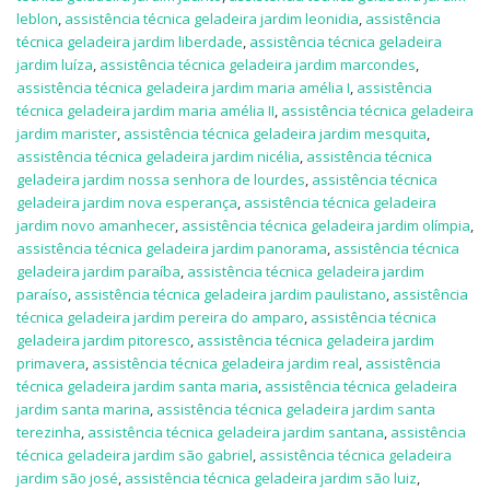
leblon
,
assistência técnica geladeira jardim leonidia
,
assistência
técnica geladeira jardim liberdade
,
assistência técnica geladeira
jardim luíza
,
assistência técnica geladeira jardim marcondes
,
assistência técnica geladeira jardim maria amélia I
,
assistência
técnica geladeira jardim maria amélia II
,
assistência técnica geladeira
jardim marister
,
assistência técnica geladeira jardim mesquita
,
assistência técnica geladeira jardim nicélia
,
assistência técnica
geladeira jardim nossa senhora de lourdes
,
assistência técnica
geladeira jardim nova esperança
,
assistência técnica geladeira
jardim novo amanhecer
,
assistência técnica geladeira jardim olímpia
,
assistência técnica geladeira jardim panorama
,
assistência técnica
geladeira jardim paraíba
,
assistência técnica geladeira jardim
paraíso
,
assistência técnica geladeira jardim paulistano
,
assistência
técnica geladeira jardim pereira do amparo
,
assistência técnica
geladeira jardim pitoresco
,
assistência técnica geladeira jardim
primavera
,
assistência técnica geladeira jardim real
,
assistência
técnica geladeira jardim santa maria
,
assistência técnica geladeira
jardim santa marina
,
assistência técnica geladeira jardim santa
terezinha
,
assistência técnica geladeira jardim santana
,
assistência
técnica geladeira jardim são gabriel
,
assistência técnica geladeira
jardim são josé
,
assistência técnica geladeira jardim são luiz
,