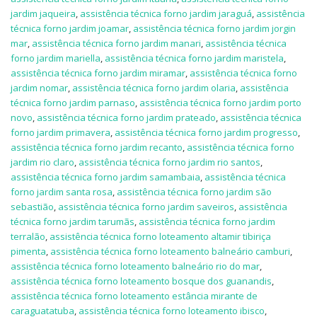
jardim jaqueira
,
assistência técnica forno jardim jaraguá
,
assistência
técnica forno jardim joamar
,
assistência técnica forno jardim jorgin
mar
,
assistência técnica forno jardim manari
,
assistência técnica
forno jardim mariella
,
assistência técnica forno jardim maristela
,
assistência técnica forno jardim miramar
,
assistência técnica forno
jardim nomar
,
assistência técnica forno jardim olaria
,
assistência
técnica forno jardim parnaso
,
assistência técnica forno jardim porto
novo
,
assistência técnica forno jardim prateado
,
assistência técnica
forno jardim primavera
,
assistência técnica forno jardim progresso
,
assistência técnica forno jardim recanto
,
assistência técnica forno
jardim rio claro
,
assistência técnica forno jardim rio santos
,
assistência técnica forno jardim samambaia
,
assistência técnica
forno jardim santa rosa
,
assistência técnica forno jardim são
sebastião
,
assistência técnica forno jardim saveiros
,
assistência
técnica forno jardim tarumãs
,
assistência técnica forno jardim
terralão
,
assistência técnica forno loteamento altamir tibiriça
pimenta
,
assistência técnica forno loteamento balneário camburi
,
assistência técnica forno loteamento balneário rio do mar
,
assistência técnica forno loteamento bosque dos guanandis
,
assistência técnica forno loteamento estância mirante de
caraguatatuba
,
assistência técnica forno loteamento ibisco
,