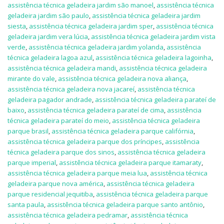
assistência técnica geladeira jardim são manoel
,
assistência técnica
geladeira jardim são paulo
,
assistência técnica geladeira jardim
siesta
,
assistência técnica geladeira jardim sper
,
assistência técnica
geladeira jardim vera lúcia
,
assistência técnica geladeira jardim vista
verde
,
assistência técnica geladeira jardim yolanda
,
assistência
técnica geladeira lagoa azul
,
assistência técnica geladeira lagoinha
,
assistência técnica geladeira mandi
,
assistência técnica geladeira
mirante do vale
,
assistência técnica geladeira nova aliança
,
assistência técnica geladeira nova jacareí
,
assistência técnica
geladeira pagador andrade
,
assistência técnica geladeira parateí de
baixo
,
assistência técnica geladeira parateí de cima
,
assistência
técnica geladeira parateí do meio
,
assistência técnica geladeira
parque brasil
,
assistência técnica geladeira parque califórnia
,
assistência técnica geladeira parque dos príncipes
,
assistência
técnica geladeira parque dos sinos
,
assistência técnica geladeira
parque imperial
,
assistência técnica geladeira parque itamaraty
,
assistência técnica geladeira parque meia lua
,
assistência técnica
geladeira parque nova américa
,
assistência técnica geladeira
parque residencial jequitiba
,
assistência técnica geladeira parque
santa paula
,
assistência técnica geladeira parque santo antônio
,
assistência técnica geladeira pedramar
,
assistência técnica