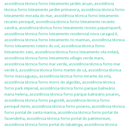
assistência técnica forno loteamento jardim aruan
,
assistência
técnica forno loteamento jardim primavera
,
assistência técnica forno
loteamento morada do mar
,
assistência técnica forno loteamento
recanto perequê
,
assistência técnica forno loteamento recanto
sandra
,
assistência técnica forno loteamento recreio juqueriquerê
,
assistência técnica forno loteamento residencial nova caraguá II
,
assistência técnica forno loteamento rio marinas
,
assistência técnica
forno loteamento roteiro do sol
,
assistência técnica forno
loteamento sato
,
assistência técnica forno loteamento vila indaiá
,
assistência técnica forno loteamento villagio verde mare
,
assistência técnica forno mar verde
,
assistência técnica forno mar
verde II
,
assistência técnica forno martim de sá
,
assistência técnica
forno massaguaçu
,
assistência técnica forno mirante da orla
,
assistência técnica forno morro do algodão
,
assistência técnica
forno park imperial
,
assistência técnica forno parque balneário
maria helena
,
assistência técnica forno parque balneário poiares
,
assistência técnica forno pegorelli
,
assistência técnica forno
perequê mirim
,
assistência técnica forno poiares
,
assistência técnica
forno pontal de santa marina
,
assistência técnica forno portal da
fazendinha
,
assistência técnica forno portal do patrimonium
,
assistência técnica forno portal do tabatinga
,
assistência técnica