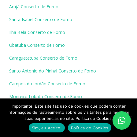
Arujá Conserto de Forno
Santa Isabel Conserto de Forno
Ilha Bela Conserto de Forno
Ubatuba Conserto de Forno
Caraguatatuba Conserto de Forno
Santo Antonio do Pinhal Conserto de Forno
Campos do Jordão Conserto de Forno
Monteiro Lobato Conserto de Forno
Importante: Este site faz uso de cookies que podem conter
Lorena Conserto de Forno
informações de rastreamento sobre os visitantes para melhorar
suas experiências no site. Política de Cookies.
Guaratinguetá Conserto de Forno
Sim, eu Aceito.
Política de Cookies
Aparecida Conserto de Forno