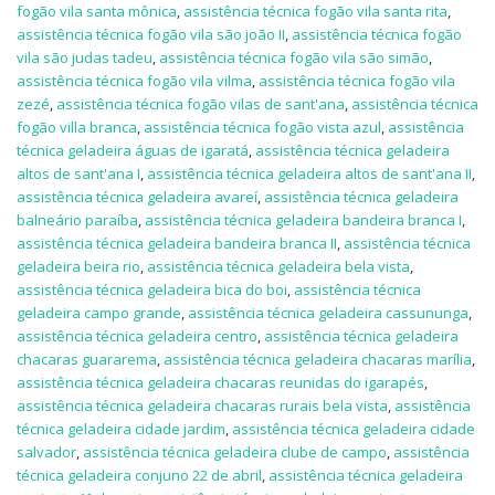
fogão vila santa mônica
,
assistência técnica fogão vila santa rita
,
assistência técnica fogão vila são joão II
,
assistência técnica fogão
vila são judas tadeu
,
assistência técnica fogão vila são simão
,
assistência técnica fogão vila vilma
,
assistência técnica fogão vila
zezé
,
assistência técnica fogão vilas de sant'ana
,
assistência técnica
fogão villa branca
,
assistência técnica fogão vista azul
,
assistência
técnica geladeira águas de igaratá
,
assistência técnica geladeira
altos de sant'ana I
,
assistência técnica geladeira altos de sant'ana II
,
assistência técnica geladeira avareí
,
assistência técnica geladeira
balneário paraíba
,
assistência técnica geladeira bandeira branca I
,
assistência técnica geladeira bandeira branca II
,
assistência técnica
geladeira beira rio
,
assistência técnica geladeira bela vista
,
assistência técnica geladeira bica do boi
,
assistência técnica
geladeira campo grande
,
assistência técnica geladeira cassununga
,
assistência técnica geladeira centro
,
assistência técnica geladeira
chacaras guararema
,
assistência técnica geladeira chacaras marília
,
assistência técnica geladeira chacaras reunidas do igarapés
,
assistência técnica geladeira chacaras rurais bela vista
,
assistência
técnica geladeira cidade jardim
,
assistência técnica geladeira cidade
salvador
,
assistência técnica geladeira clube de campo
,
assistência
técnica geladeira conjuno 22 de abril
,
assistência técnica geladeira