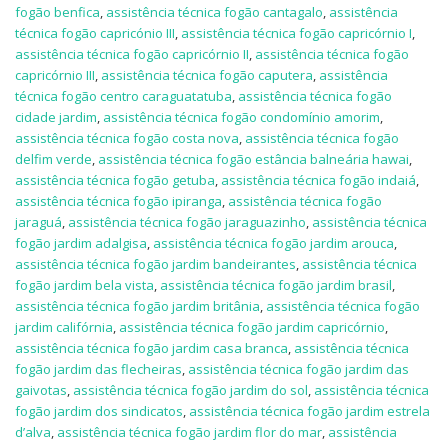
fogão benfica
,
assistência técnica fogão cantagalo
,
assistência
técnica fogão capricónio III
,
assistência técnica fogão capricórnio I
,
assistência técnica fogão capricórnio II
,
assistência técnica fogão
capricórnio III
,
assistência técnica fogão caputera
,
assistência
técnica fogão centro caraguatatuba
,
assistência técnica fogão
cidade jardim
,
assistência técnica fogão condomínio amorim
,
assistência técnica fogão costa nova
,
assistência técnica fogão
delfim verde
,
assistência técnica fogão estância balneária hawai
,
assistência técnica fogão getuba
,
assistência técnica fogão indaiá
,
assistência técnica fogão ipiranga
,
assistência técnica fogão
jaraguá
,
assistência técnica fogão jaraguazinho
,
assistência técnica
fogão jardim adalgisa
,
assistência técnica fogão jardim arouca
,
assistência técnica fogão jardim bandeirantes
,
assistência técnica
fogão jardim bela vista
,
assistência técnica fogão jardim brasil
,
assistência técnica fogão jardim britânia
,
assistência técnica fogão
jardim califórnia
,
assistência técnica fogão jardim capricórnio
,
assistência técnica fogão jardim casa branca
,
assistência técnica
fogão jardim das flecheiras
,
assistência técnica fogão jardim das
gaivotas
,
assistência técnica fogão jardim do sol
,
assistência técnica
fogão jardim dos sindicatos
,
assistência técnica fogão jardim estrela
d’alva
,
assistência técnica fogão jardim flor do mar
,
assistência