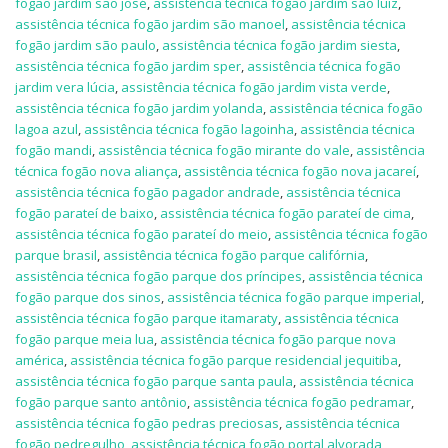
fogão jardim são josé
,
assistência técnica fogão jardim são luiz
,
assistência técnica fogão jardim são manoel
,
assistência técnica
fogão jardim são paulo
,
assistência técnica fogão jardim siesta
,
assistência técnica fogão jardim sper
,
assistência técnica fogão
jardim vera lúcia
,
assistência técnica fogão jardim vista verde
,
assistência técnica fogão jardim yolanda
,
assistência técnica fogão
lagoa azul
,
assistência técnica fogão lagoinha
,
assistência técnica
fogão mandi
,
assistência técnica fogão mirante do vale
,
assistência
técnica fogão nova aliança
,
assistência técnica fogão nova jacareí
,
assistência técnica fogão pagador andrade
,
assistência técnica
fogão parateí de baixo
,
assistência técnica fogão parateí de cima
,
assistência técnica fogão parateí do meio
,
assistência técnica fogão
parque brasil
,
assistência técnica fogão parque califórnia
,
assistência técnica fogão parque dos príncipes
,
assistência técnica
fogão parque dos sinos
,
assistência técnica fogão parque imperial
,
assistência técnica fogão parque itamaraty
,
assistência técnica
fogão parque meia lua
,
assistência técnica fogão parque nova
américa
,
assistência técnica fogão parque residencial jequitiba
,
assistência técnica fogão parque santa paula
,
assistência técnica
fogão parque santo antônio
,
assistência técnica fogão pedramar
,
assistência técnica fogão pedras preciosas
,
assistência técnica
fogão pedregulho
,
assistência técnica fogão portal alvorada
,