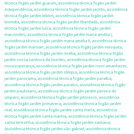
técnica fogão jardim guarani
,
assistência técnica fogão jardim
independência
,
assistência técnica fogão jardim jacinto
,
assistência
técnica fogão jardim leblon
,
assistência técnica fogão jardim
leonidia
,
assistência técnica fogão jardim liberdade
,
assistência
técnica fogão jardim luíza
,
assistência técnica fogão jardim
marcondes
,
assistência técnica fogão jardim maria amélia I
,
assistência técnica fogão jardim maria amélia II
,
assistência técnica
fogão jardim marister
,
assistência técnica fogão jardim mesquita
,
assistência técnica fogão jardim nicélia
,
assistência técnica fogão
jardim nossa senhora de lourdes
,
assistência técnica fogão jardim
nova esperança
,
assistência técnica fogão jardim novo amanhecer
,
assistência técnica fogão jardim olímpia
,
assistência técnica fogão
jardim panorama
,
assistência técnica fogão jardim paraíba
,
assistência técnica fogão jardim paraíso
,
assistência técnica fogão
jardim paulistano
,
assistência técnica fogão jardim pereira do
amparo
,
assistência técnica fogão jardim pitoresco
,
assistência
técnica fogão jardim primavera
,
assistência técnica fogão jardim
real
,
assistência técnica fogão jardim santa maria
,
assistência
técnica fogão jardim santa marina
,
assistência técnica fogão jardim
santa terezinha
,
assistência técnica fogão jardim santana
,
assistência técnica fogão jardim são gabriel
,
assistência técnica