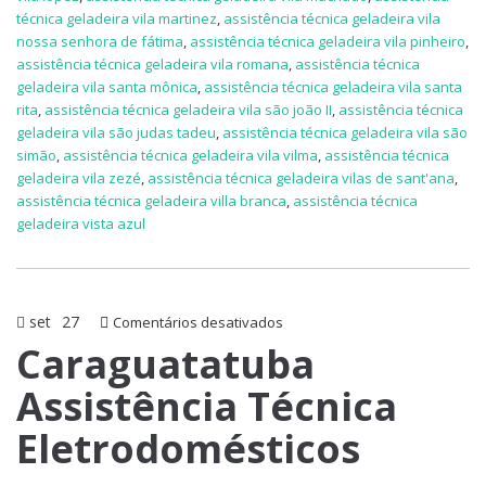
técnica geladeira vila martinez
,
assistência técnica geladeira vila
nossa senhora de fátima
,
assistência técnica geladeira vila pinheiro
,
assistência técnica geladeira vila romana
,
assistência técnica
geladeira vila santa mônica
,
assistência técnica geladeira vila santa
rita
,
assistência técnica geladeira vila são joão II
,
assistência técnica
geladeira vila são judas tadeu
,
assistência técnica geladeira vila são
simão
,
assistência técnica geladeira vila vilma
,
assistência técnica
geladeira vila zezé
,
assistência técnica geladeira vilas de sant'ana
,
assistência técnica geladeira villa branca
,
assistência técnica
geladeira vista azul
set
27
em
Comentários desativados
Caraguatatuba
Caraguatatuba
Assistência
Assistência Técnica
Técnica
Eletrodomésticos
Eletrodomésticos