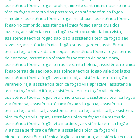
assistência técnica fogão prolongamento santa maria
,
assistência
técnica fogão recanto dos pássaros
,
assistência técnica fogão
remédios
,
assistência técnica fogão rio abaixo
,
assistência técnica
fogão rio comprido
,
assistência técnica fogão santa cruz dos
lázaros
,
assistência técnica fogão santo antonio da boa vista
,
assistência técnica fogão são joão
,
assistência técnica fogão são
silvestre
,
assistência técnica fogão sunset garden
,
assistência
técnica fogão terras da conceição
,
assistência técnica fogão terras
de sant'ana
,
assistência técnica fogão terras de santa clara
,
assistência técnica fogão terras de santa helena
,
assistência técnica
fogão terras de são joão
,
assistência técnica fogão vale dos lagos
,
assistência técnica fogão veraneio ijal
,
assistência técnica fogão
veraneio irajá
,
assistência técnica fogão vila aprazível
,
assistência
técnica fogão vila d'itália
,
assistência técnica fogão vila denise
,
assistência técnica fogão vila emídia costa
,
assistência técnica fogão
vila formosa
,
assistência técnica fogão vila garcia
,
assistência
técnica fogão vila ita I
,
assistência técnica fogão vila ita II
,
assistência
técnica fogão vila lopez
,
assistência técnica fogão vila machado
,
assistência técnica fogão vila martinez
,
assistência técnica fogão
vila nossa senhora de fátima
,
assistência técnica fogão vila
pinheiro
,
assistência técnica fogão vila romana
,
assistência técnica