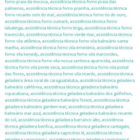
forno praia da mococa
,
assistência técnica forno praia das
palmeiras
,
assistência técnica forno prainha
,
assistência técnica
forno recanto som do mar
,
assistência técnica forno rio do ouro
,
assistência técnica forno sumaré
,
assistência técnica forno
tabatinga
,
assistência técnica forno tinga
,
assistência técnica forno
travessão
,
assistência técnica forno verde mar
,
assistência técnica
forno vila atlântica
,
assistência técnica forno vila balneário santa
martha
,
assistência técnica forno vila ernestina
,
assistência técnica
forno vila kenedy
,
assistência técnica forno vila marcondes
,
assistência técnica forno vila nossa senhora aparecida
,
assistência
técnica forno vila ponte seca
,
assistência técnica forno vila portal
das flores
,
assistência técnica forno vila ricardo
,
assistência técnica
geladeira área rural de caraguatatuba
,
assistência técnica geladeira
balneário califórnia
,
assistência técnica geladeira balneário
copacabana
,
assistência técnica geladeira balneário dos golfinhos
,
assistência técnica geladeira balneário forest
,
assistência técnica
geladeira balneário gardem mar
,
assistência técnica geladeira
balneário mar azul
,
assistência técnica geladeira balneário recanto
do sol
,
assistência técnica geladeira barranco alto
,
assistência
técnica geladeira benfica
,
assistência técnica geladeira cantagalo
,
assistência técnica geladeira capricónio III
,
assistência técnica
geladeira capricórnio I
,
assistência técnica geladeira capricórnio II
,