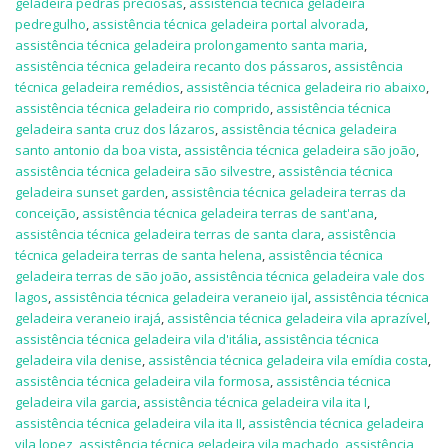
geladeira pedras preciosas
,
assistência técnica geladeira
pedregulho
,
assistência técnica geladeira portal alvorada
,
assistência técnica geladeira prolongamento santa maria
,
assistência técnica geladeira recanto dos pássaros
,
assistência
técnica geladeira remédios
,
assistência técnica geladeira rio abaixo
,
assistência técnica geladeira rio comprido
,
assistência técnica
geladeira santa cruz dos lázaros
,
assistência técnica geladeira
santo antonio da boa vista
,
assistência técnica geladeira são joão
,
assistência técnica geladeira são silvestre
,
assistência técnica
geladeira sunset garden
,
assistência técnica geladeira terras da
conceição
,
assistência técnica geladeira terras de sant'ana
,
assistência técnica geladeira terras de santa clara
,
assistência
técnica geladeira terras de santa helena
,
assistência técnica
geladeira terras de são joão
,
assistência técnica geladeira vale dos
lagos
,
assistência técnica geladeira veraneio ijal
,
assistência técnica
geladeira veraneio irajá
,
assistência técnica geladeira vila aprazível
,
assistência técnica geladeira vila d'itália
,
assistência técnica
geladeira vila denise
,
assistência técnica geladeira vila emídia costa
,
assistência técnica geladeira vila formosa
,
assistência técnica
geladeira vila garcia
,
assistência técnica geladeira vila ita I
,
assistência técnica geladeira vila ita II
,
assistência técnica geladeira
vila lopez
,
assistência técnica geladeira vila machado
,
assistência