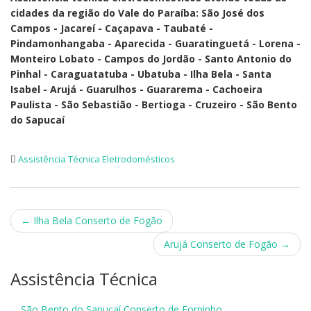
cidades da região do Vale do Paraíba: São José dos
Campos - Jacareí - Caçapava - Taubaté -
Pindamonhangaba - Aparecida - Guaratinguetá - Lorena -
Monteiro Lobato - Campos do Jordão - Santo Antonio do
Pinhal - Caraguatatuba - Ubatuba - Ilha Bela - Santa
Isabel - Arujá - Guarulhos - Guararema - Cachoeira
Paulista - São Sebastião - Bertioga - Cruzeiro - São Bento
do Sapucaí
Assistência Técnica Eletrodomésticos
Post
←
Ilha Bela Conserto de Fogão
navigation
Arujá Conserto de Fogão
→
Assistência Técnica
São Bento do Sapucaí Conserto de Forninho