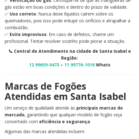
✅
Verificação do gás
: Certifique-se de que as mangueiras de
gás estão em boas condições e dentro do prazo de validade.
✅
Uso correto
: Nunca deixe líquidos caírem sobre os
queimadores, pois isso pode entupir os orifícios e atrapalhar a
combustão.
✅
Evite improvisos
: Em caso de defeitos, chame um
profissional. Tentar resolver sozinho pode piorar a situação.
📞 Central de Atendimento na cidade de Santa Isabel e
Região:
12 99659-0473
–
11 99776-1016
Whats
Marcas de Fogões
Atendidas em Santa Isabel
Um serviço de qualidade atende às
principais marcas do
mercado
, garantindo que qualquer modelo de fogão seja
consertado com
eficiência e segurança
.
Algumas das marcas atendidas incluem: