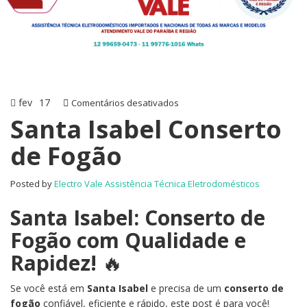
fev
17
em
Comentários desativados
Santa
Santa Isabel Conserto
Isabel
de Fogão
Conserto
de
Fogão
Posted by
Electro Vale Assistência Técnica Eletrodomésticos
Santa Isabel: Conserto de
Fogão com Qualidade e
Rapidez!
🔥
Se você está em
Santa Isabel
e precisa de um
conserto de
fogão
confiável, eficiente e rápido, este post é para você!