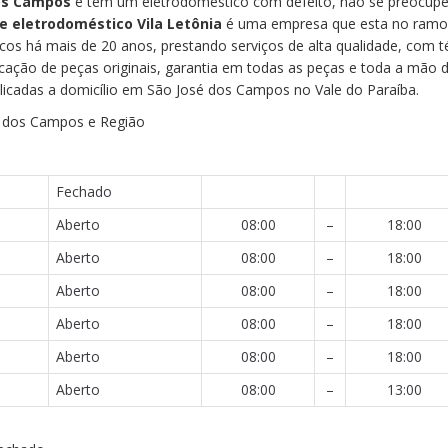
os Campos
e tem um eletrodoméstico com defeito, não se preocupe
de eletrodoméstico Vila Letônia
é uma empresa que esta no ramo
icos há mais de 20 anos, prestando serviços de alta qualidade, com t
licação de peças originais, garantia em todas as peças e toda a mão 
plicadas a domicílio em São José dos Campos no Vale do Paraíba.
 dos Campos e Região
Fechado
Aberto
08:00
–
18:00
Aberto
08:00
–
18:00
Aberto
08:00
–
18:00
Aberto
08:00
–
18:00
Aberto
08:00
–
18:00
Aberto
08:00
–
13:00