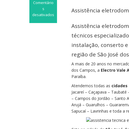
Comentário
s
Assistência eletrodom
desativados
em
Assistência eletrodom
Assistência
eletrodoméstico
técnicos especializado
Vila
instalação, conserto
Letônia
região de São José do
A mais de 20 anos no mercado 
dos Campos, a
Electro Vale 
Paraíba.
Atendemos todas as
cidades 
Jacareí – Caçapava – Taubaté
– Campos do Jordão – Santo An
Arujá – Guarulhos – Guararema
Sapucaí – Lavrinhas e toda a r