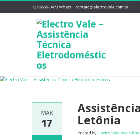
12 99659-0473 Whats
contato@electrovale.com.br
Assistênci
MAR
Letônia
17
Posted by
Electro Vale Assistênc