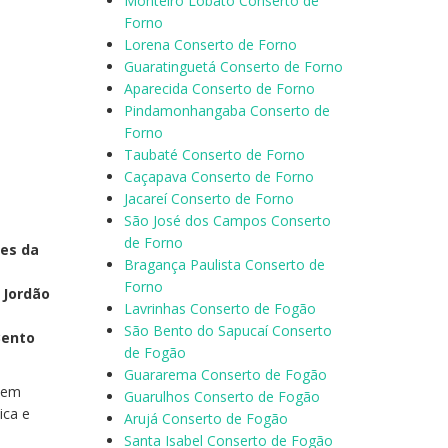
Monteiro Lobato Conserto de
Forno
Lorena Conserto de Forno
Guaratinguetá Conserto de Forno
Aparecida Conserto de Forno
Pindamonhangaba Conserto de
Forno
Taubaté Conserto de Forno
Caçapava Conserto de Forno
Jacareí Conserto de Forno
São José dos Campos Conserto
de Forno
des da
Bragança Paulista Conserto de
Forno
 Jordão
Lavrinhas Conserto de Fogão
São Bento do Sapucaí Conserto
Bento
de Fogão
Guararema Conserto de Fogão
a em
Guarulhos Conserto de Fogão
ica e
Arujá Conserto de Fogão
Santa Isabel Conserto de Fogão