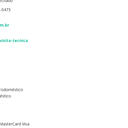
Fechado
-0473
om.br
visita-tecnica
etrodoméstico
éstico
MasterCard Visa