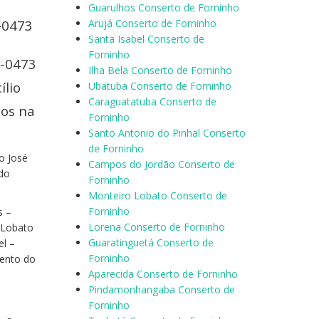
Guarulhos Conserto de Forninho
-0473
Arujá Conserto de Forninho
Santa Isabel Conserto de
Forninho
9-0473
Ilha Bela Conserto de Forninho
ílio
Ubatuba Conserto de Forninho
Caraguatatuba Conserto de
los na
Forninho
Santo Antonio do Pinhal Conserto
de Forninho
o José
Campos do Jordão Conserto de
 do
Forninho
Monteiro Lobato Conserto de
Forninho
s –
Lorena Conserto de Forninho
 Lobato
Guaratinguetá Conserto de
el –
Forninho
Bento do
Aparecida Conserto de Forninho
Pindamonhangaba Conserto de
Forninho