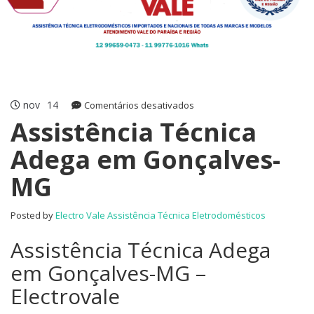
nov
14
em
Comentários desativados
Assistência
Assistência Técnica
Técnica
Adega em Gonçalves-
Adega
em
MG
Gonçalves-
MG
Posted by
Electro Vale Assistência Técnica Eletrodomésticos
Assistência Técnica Adega
em Gonçalves-MG –
Electrovale