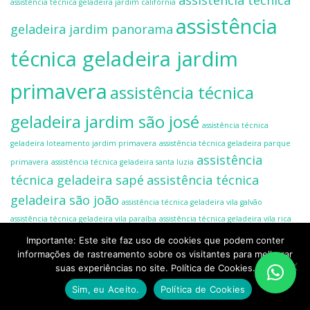
assistência técnica
assistência técnica geladeira jardim califórnia
assistência
geladeira jardim panorama
técnica geladeira jardim
primavera
assistência técnica
geladeira jardim são josé
assistência técnica
geladeira loteamento jardim primavera
assistência técnica geladeira parque
assistência
primavera
assistência técnica geladeira santa luzia
técnica geladeira sapé
assistência técnica
geladeira são joão
assistência técnica geladeira vila galvão
assistência técnica geladeira vila paraíba
assistência técnica geladeira vila rica
assistência técnica geladeira vila são joão
Importante: Este site faz uso de cookies que podem conter
informações de rastreamento sobre os visitantes para melhorar
suas experiências no site. Política de Cookies.
Sim, eu Aceito.
Política de Cookies