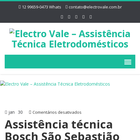
12 99659-0473 Whats
contato@electrovale.com.br
jan
30
em
Comentários desativados
Assistência
Assistência técnica
técnica
Bosch São Sebastião
Bosch
São