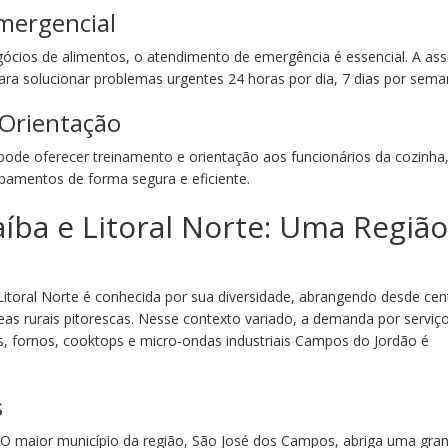
mergencial
gócios de alimentos, o atendimento de emergência é essencial. A ass
para solucionar problemas urgentes 24 horas por dia, 7 dias por sema
 Orientação
pode oferecer treinamento e orientação aos funcionários da cozinha
pamentos de forma segura e eficiente.
aíba e Litoral Norte: Uma Regiã
 Litoral Norte é conhecida por sua diversidade, abrangendo desde cen
s rurais pitorescas. Nesse contexto variado, a demanda por serviç
es, fornos, cooktops e micro-ondas industriais Campos do Jordão é
s
: O maior município da região, São José dos Campos, abriga uma gra