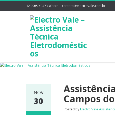
12 99659-0473 Whats
contato@electrovale.com.br
Assistênci
NOV
Campos do
30
Posted by
Electro Vale Assistênc