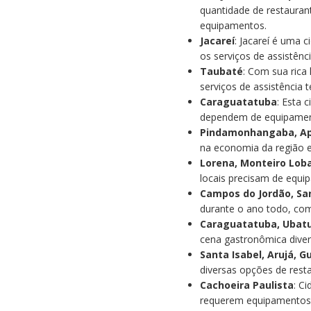
quantidade de restauran
equipamentos.
Jacareí
: Jacareí é uma
os serviços de assistênc
Taubaté
: Com sua rica
serviços de assistência t
Caraguatatuba
: Esta 
dependem de equipament
Pindamonhangaba, Ap
na economia da região e
Lorena, Monteiro Lob
locais precisam de equi
Campos do Jordão, Sa
durante o ano todo, com
Caraguatatuba, Ubatub
cena gastronômica divers
Santa Isabel, Arujá, 
diversas opções de rest
Cachoeira Paulista
: C
requerem equipamentos 