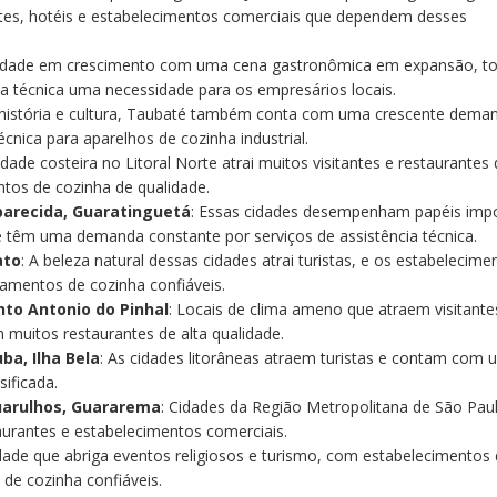
tes, hotéis e estabelecimentos comerciais que dependem desses
 cidade em crescimento com uma cena gastronômica em expansão, t
ia técnica uma necessidade para os empresários locais.
 história e cultura, Taubaté também conta com uma crescente dema
écnica para aparelhos de cozinha industrial.
cidade costeira no Litoral Norte atrai muitos visitantes e restaurantes
os de cozinha de qualidade.
arecida, Guaratinguetá
: Essas cidades desempenham papéis imp
 têm uma demanda constante por serviços de assistência técnica.
ato
: A beleza natural dessas cidades atrai turistas, e os estabelecime
pamentos de cozinha confiáveis.
nto Antonio do Pinhal
: Locais de clima ameno que atraem visitante
 muitos restaurantes de alta qualidade.
a, Ilha Bela
: As cidades litorâneas atraem turistas e contam com
ificada.
Guarulhos, Guararema
: Cidades da Região Metropolitana de São Pa
aurantes e estabelecimentos comerciais.
idade que abriga eventos religiosos e turismo, com estabelecimentos
de cozinha confiáveis.