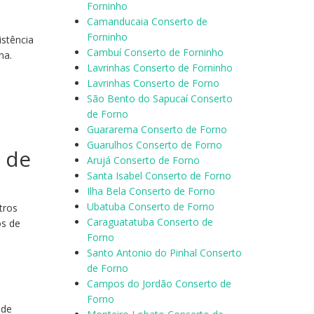
Forninho
Camanducaia Conserto de
Forninho
istência
Cambuí Conserto de Forninho
na.
Lavrinhas Conserto de Forninho
Lavrinhas Conserto de Forno
São Bento do Sapucaí Conserto
,
de Forno
Guararema Conserto de Forno
Guarulhos Conserto de Forno
o de
Arujá Conserto de Forno
Santa Isabel Conserto de Forno
Ilha Bela Conserto de Forno
Ubatuba Conserto de Forno
tros
Caraguatatuba Conserto de
os de
Forno
Santo Antonio do Pinhal Conserto
de Forno
Campos do Jordão Conserto de
Forno
nde