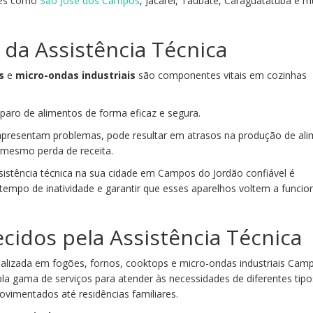
ades como
São José dos Campos
, Jacareí, Taubaté, Caraguatatuba e m
 da Assistência Técnica
s
e
micro-ondas
industriais
são componentes vitais em cozinhas
eparo de alimentos de forma eficaz e segura.
resentam problemas, pode resultar em atrasos na produção de ali
é mesmo perda de receita.
sistência técnica na sua cidade em Campos do Jordão confiável é
tempo de inatividade e garantir que esses aparelhos voltem a funcio
ecidos pela Assistência Técnica
ializada em fogões, fornos, cooktops e micro-ondas industriais Cam
a gama de serviços para atender às necessidades de diferentes tipo
ovimentados até residências familiares.