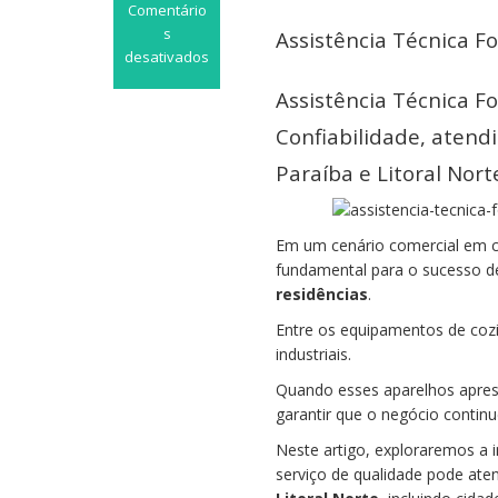
Comentário
s
Assistência Técnica F
desativados
em
Assistência Técnica F
Assistência
Técnica
Confiabilidade, atend
Fogão
Paraíba e Litoral Nort
Industrial
Campos
do
Jordão
Em um cenário comercial em c
fundamental para o sucesso 
residências
.
Entre os equipamentos de cozi
industriais.
Quando esses aparelhos aprese
garantir que o negócio contin
Neste artigo, exploraremos a 
serviço de qualidade pode ate