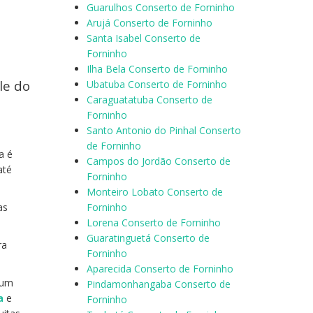
Guarulhos Conserto de Forninho
Arujá Conserto de Forninho
Santa Isabel Conserto de
Forninho
Ilha Bela Conserto de Forninho
le do
Ubatuba Conserto de Forninho
Caraguatatuba Conserto de
Forninho
Santo Antonio do Pinhal Conserto
de Forninho
a é
Campos do Jordão Conserto de
até
Forninho
Monteiro Lobato Conserto de
as
Forninho
Lorena Conserto de Forninho
Guaratinguetá Conserto de
ra
Forninho
Aparecida Conserto de Forninho
 um
Pindamonhangaba Conserto de
a
e
Forninho