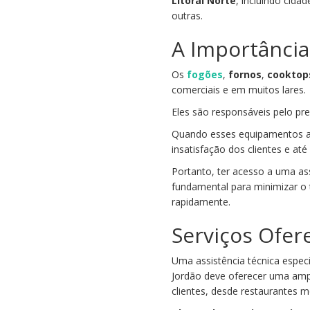
Litoral Norte
, incluindo cid
outras.
A Importância
Os
fogões
,
fornos
,
cooktop
comerciais e em muitos lares.
Eles são responsáveis pelo pr
Quando esses equipamentos ap
insatisfação dos clientes e at
Portanto, ter acesso a uma as
fundamental para minimizar o 
rapidamente.
Serviços Ofer
Uma assistência técnica espec
Jordão deve oferecer uma ampl
clientes, desde restaurantes m