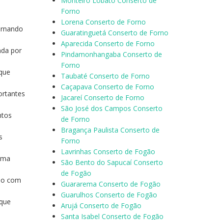
Monteiro Lobato Conserto de
Forno
Lorena Conserto de Forno
ornando
Guaratinguetá Conserto de Forno
Aparecida Conserto de Forno
nda por
Pindamonhangaba Conserto de
Forno
 que
Taubaté Conserto de Forno
Caçapava Conserto de Forno
ortantes
Jacareí Conserto de Forno
São José dos Campos Conserto
ntos
de Forno
Bragança Paulista Conserto de
s
Forno
Lavrinhas Conserto de Fogão
 uma
São Bento do Sapucaí Conserto
de Fogão
ulo com
Guararema Conserto de Fogão
Guarulhos Conserto de Fogão
 que
Arujá Conserto de Fogão
Santa Isabel Conserto de Fogão