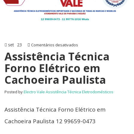
set
23
em
Comentários desativados
Assistência
Assistência Técnica
Técnica
Forno Elétrico em
Forno
Elétrico
Cachoeira Paulista
em
Cachoeira
Paulista
Posted by
Electro Vale Assistência Técnica Eletrodomésticos
Assistência Técnica Forno Elétrico em
Cachoeira Paulista 12 99659-0473