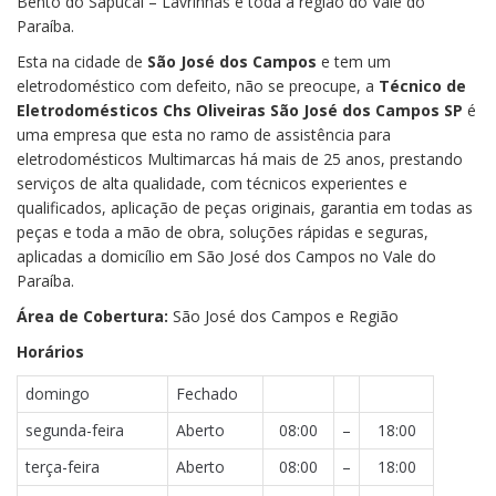
Bento do Sapucaí – Lavrinhas e toda a região do Vale do
Paraíba.
Esta na cidade de
São José dos Campos
e tem um
eletrodoméstico com defeito, não se preocupe, a
Técnico de
Eletrodomésticos Chs Oliveiras São José dos Campos SP
é
uma empresa que esta no ramo de assistência para
eletrodomésticos Multimarcas há mais de 25 anos, prestando
serviços de alta qualidade, com técnicos experientes e
qualificados, aplicação de peças originais, garantia em todas as
peças e toda a mão de obra, soluções rápidas e seguras,
aplicadas a domicílio em São José dos Campos no Vale do
Paraíba.
Área de Cobertura:
São José dos Campos e Região
Horários
domingo
Fechado
segunda-feira
Aberto
08:00
–
18:00
terça-feira
Aberto
08:00
–
18:00