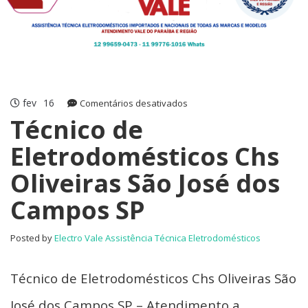
fev
16
em
Comentários desativados
Técnico
Técnico de
de
Eletrodomésticos Chs
Eletrodomésticos
Chs
Oliveiras São José dos
Oliveiras
São
Campos SP
José
dos
Campos
Posted by
Electro Vale Assistência Técnica Eletrodomésticos
SP
Técnico de Eletrodomésticos Chs Oliveiras São
José dos Campos SP – Atendimento a