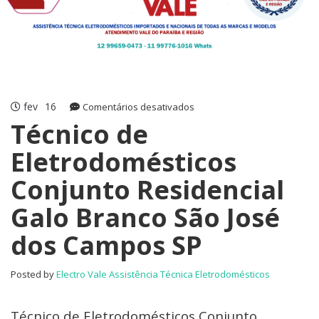
fev
16
em
Comentários desativados
Técnico
Técnico de
de
Eletrodomésticos
Eletrodomésticos
Conjunto
Conjunto Residencial
Residencial
Galo
Galo Branco São José
Branco
São
dos Campos SP
José
dos
Campos
Posted by
Electro Vale Assistência Técnica Eletrodomésticos
SP
Técnico de Eletrodomésticos Conjunto